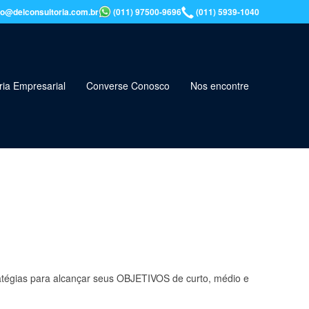
o@delconsultoria.com.br
(011) 97500-9696
(011) 5939-1040
ria Empresarial
Converse Conosco
Nos encontre
atégias para alcançar seus OBJETIVOS de curto, médio e