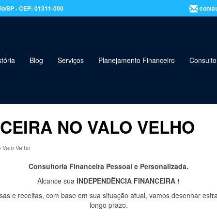
aulo/SP - CEP: 01311-000
contat
tória
Blog
Serviços
Planejamento Financeiro
Consulto
CEIRA NO VALO VELHO
o Valo Velho
Consultoria Financeira Pessoal e Personalizada.
Alcance sua
INDEPENDÊNCIA FINANCEIRA !
as e receitas, com base em sua situação atual, vamos desenhar estr
longo prazo.