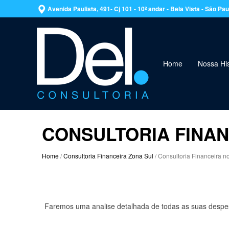
Avenida Paulista, 491- Cj 101 - 10º andar - Bela Vista - São P
Home
Nossa His
CONSULTORIA FINAN
Home
/
Consultoria Financeira Zona Sul
/ Consultoria Financeira n
Faremos uma analise detalhada de todas as suas despes