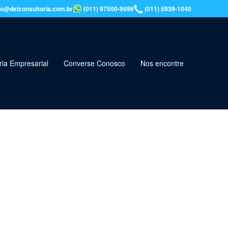
o@delconsultoria.com.br
(011) 97500-9696
(011) 5939-1040
ria Empresarial
Converse Conosco
Nos encontre